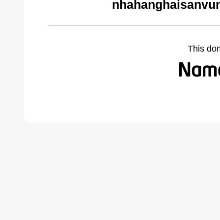
nhahanghaisanvun
This do