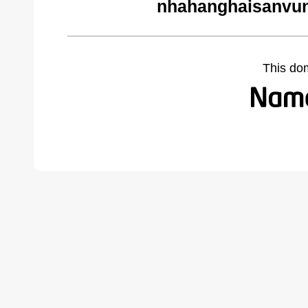
nhahanghaisanvun
This do