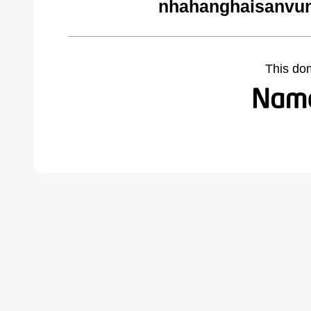
nhahanghaisanvun
This do