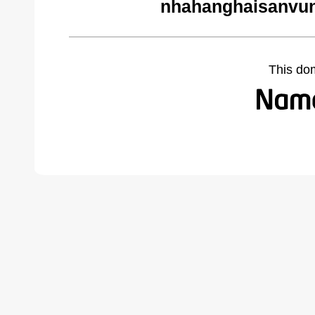
nhahanghaisanvun
This do