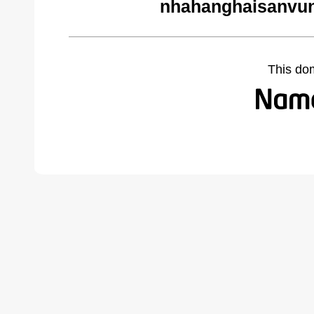
nhahanghaisanvun
This do