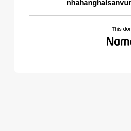
nhahanghaisanvun
This do